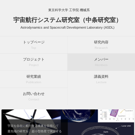
東京科学大学 工学院 機械系
宇宙航行システム研究室（中条研究室）
Astrodynamics and Spacecraft Development Laboratory (ASDL)
トップページ
研究内容
Top
Research
プロジェクト
メンバー
Project
Members
研究業績
講義資料
Publication
Lecture
お問い合わせ
Contact
宇宙を自在に航行する未来を目指して
最先端の研究を、超小型衛星で実証する